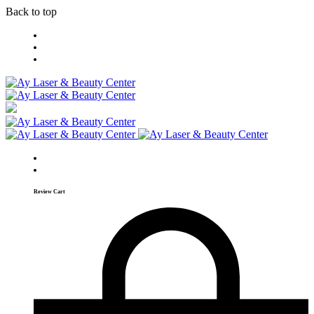
Back to top
Skip
to
content
Review Cart