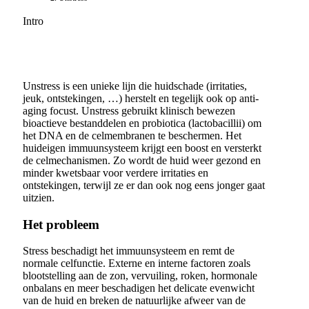
Intro
Unstress is een unieke lijn die huidschade (irritaties,
jeuk, ontstekingen, …) herstelt en tegelijk ook op anti-
aging focust. Unstress gebruikt klinisch bewezen
bioactieve bestanddelen en probiotica (lactobacillii) om
het DNA en de celmembranen te beschermen. Het
huideigen immuunsysteem krijgt een boost en versterkt
de celmechanismen. Zo wordt de huid weer gezond en
minder kwetsbaar voor verdere irritaties en
ontstekingen, terwijl ze er dan ook nog eens jonger gaat
uitzien.
Het probleem
Stress beschadigt het immuunsysteem en remt de
normale celfunctie. Externe en interne factoren zoals
blootstelling aan de zon, vervuiling, roken, hormonale
onbalans en meer beschadigen het delicate evenwicht
van de huid en breken de natuurlijke afweer van de