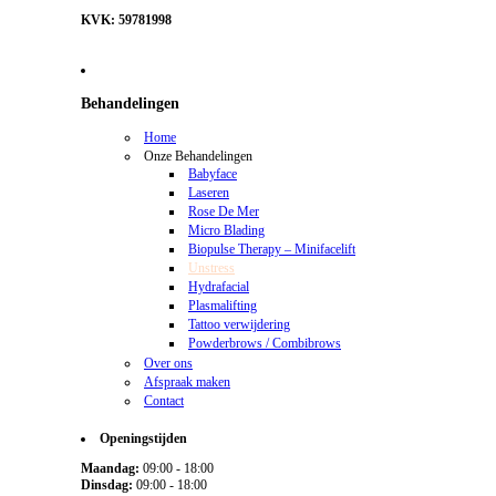
KVK
: 59781998
Behandelingen
Home
Onze Behandelingen
Babyface
Laseren
Rose De Mer
Micro Blading
Biopulse Therapy – Minifacelift
Unstress
Hydrafacial
Plasmalifting
Tattoo verwijdering
Powderbrows / Combibrows
Over ons
Afspraak maken
Contact
Openingstijden
Maandag:
09:00 - 18:00
Dinsdag:
09:00 - 18:00