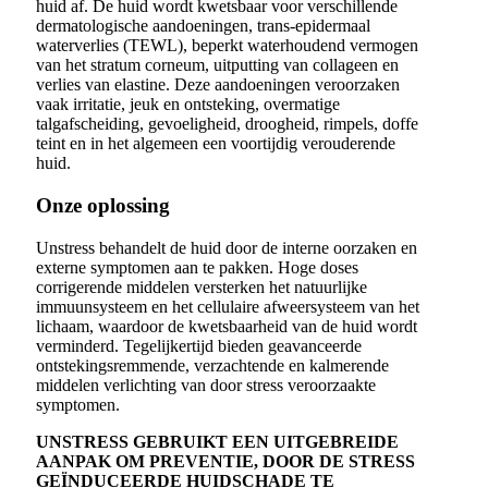
huid af. De huid wordt kwetsbaar voor verschillende
dermatologische aandoeningen, trans-epidermaal
waterverlies (TEWL), beperkt waterhoudend vermogen
van het stratum corneum, uitputting van collageen en
verlies van elastine. Deze aandoeningen veroorzaken
vaak irritatie, jeuk en ontsteking, overmatige
talgafscheiding, gevoeligheid, droogheid, rimpels, doffe
teint en in het algemeen een voortijdig verouderende
huid.
Onze oplossing
Unstress behandelt de huid door de interne oorzaken en
externe symptomen aan te pakken. Hoge doses
corrigerende middelen versterken het natuurlijke
immuunsysteem en het cellulaire afweersysteem van het
lichaam, waardoor de kwetsbaarheid van de huid wordt
verminderd. Tegelijkertijd bieden geavanceerde
ontstekingsremmende, verzachtende en kalmerende
middelen verlichting van door stress veroorzaakte
symptomen.
UNSTRESS GEBRUIKT EEN UITGEBREIDE
AANPAK OM PREVENTIE, DOOR DE STRESS
GEÏNDUCEERDE HUIDSCHADE TE