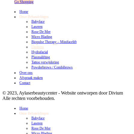
Go Shopping
Home
Onze Behandelingen
Babyface
Laseren
Rose De Mer
Micro Blading
Biopulse Therapy – Minifacelift
Unstress
Hydrafacial
Plasmalifting
Tattoo verwijdering
Powderbrows / Combibrows
Over ons
Afspraak maken
Contact
© 2023, Aylaserbeautycenter - Website ontworpen door Divium
Alle rechten voorbehouden.
Home
Onze Behandelingen
Babyface
Laseren
Rose De Mer
Micro Blading