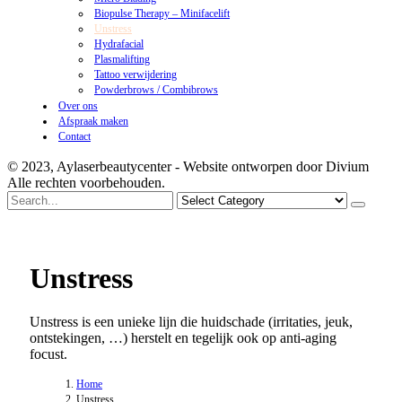
Biopulse Therapy – Minifacelift
Unstress
Hydrafacial
Plasmalifting
Tattoo verwijdering
Powderbrows / Combibrows
Over ons
Afspraak maken
Contact
© 2023, Aylaserbeautycenter - Website ontworpen door Divium
Alle rechten voorbehouden.
Search
for
Unstress
Unstress is een unieke lijn die huidschade (irritaties, jeuk,
ontstekingen, …) herstelt en tegelijk ook op anti-aging
focust.
Home
Unstress